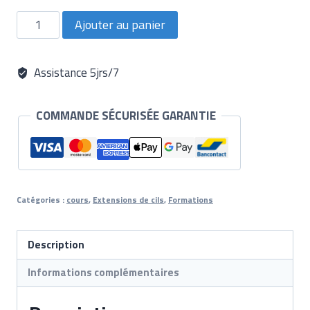
quantité
Ajouter au panier
de
Formation
Volume
Russe
Assistance 5jrs/7
COMMANDE SÉCURISÉE GARANTIE
Catégories :
cours
,
Extensions de cils
,
Formations
Description
Informations complémentaires