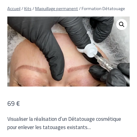
Aller
Accueil
/
Kits
/
Maquillage permanent
/
Formation Détatouage
au
contenu
69
€
Visualiser la réalisation d’un Détatouage cosmétique
pour enlever les tatouages existants…