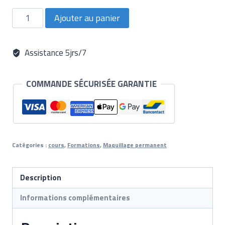
quantité
Ajouter au panier
de
Formation
Détatouage
Assistance 5jrs/7
COMMANDE SÉCURISÉE GARANTIE
Catégories :
cours
,
Formations
,
Maquillage permanent
Description
Informations complémentaires