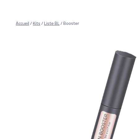
Aller
au
contenu
Accueil
/
Kits
/
Liste BL
/
Booster