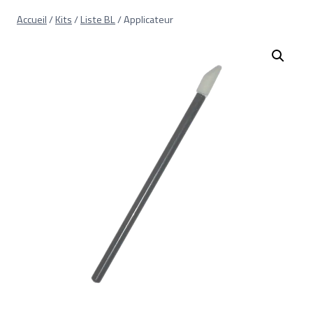
Aller
Accueil
/
Kits
/
Liste BL
/
Applicateur
au
contenu