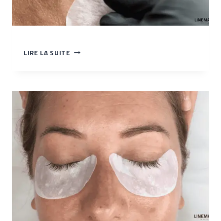
TP
LIRE LA SUITE
–
POSE
DES
CILS
VR