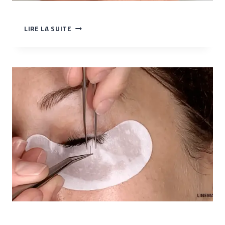
TP
LIRE LA SUITE
–
POSER
LES
PATCHS
VR