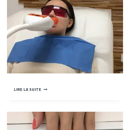
TEINTE
DES
DENTS
TP
LIRE LA SUITE
–
DÉMARRAGE
DE
LA
LAMPE
LED