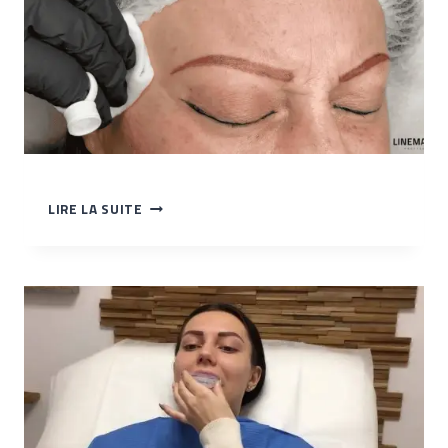
TP
LIRE LA SUITE
–
DC
SUR
LE
SOURCIL
DROIT