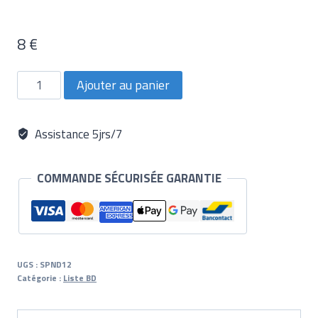
8
€
quantité
Ajouter au panier
de
Spray
activateur
Assistance 5jrs/7
COMMANDE SÉCURISÉE GARANTIE
UGS :
SPND12
Catégorie :
Liste BD