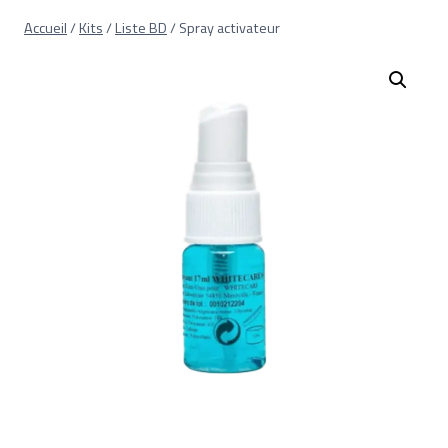
Aller
Accueil
/
Kits
/
Liste BD
/
Spray activateur
au
contenu