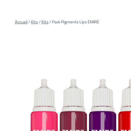
Aller
au
contenu
Accueil
/
Kits
/
Kits
/
Pack Pigments Lips EMIRE