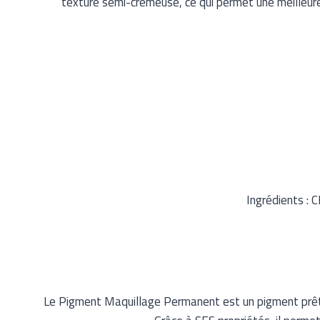
texture semi-crémeuse, ce qui permet une meilleur
Ingrédients : 
Le Pigment Maquillage Permanent est un pigment prêt à l