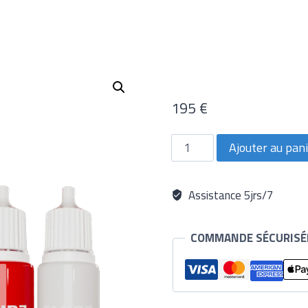
195
€
quantité
Ajouter au pan
de
Pack
Pigments
Lips
Assistance 5jrs/7
EMIRE
COMMANDE SÉCURISÉ