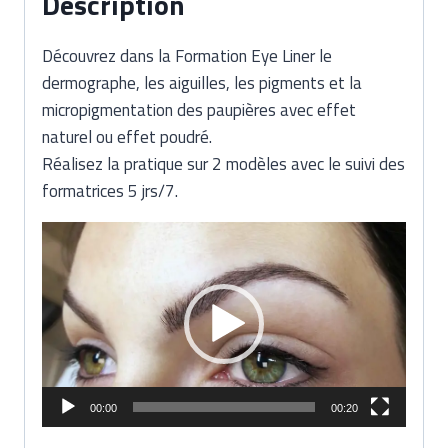
Description
Découvrez dans la Formation Eye Liner le
dermographe, les aiguilles, les pigments et la
micropigmentation des paupières avec effet
naturel ou effet poudré.
Réalisez la pratique sur 2 modèles avec le suivi des
formatrices 5 jrs/7.
L
e
c
t
e
u
r
00:00
00:20
v