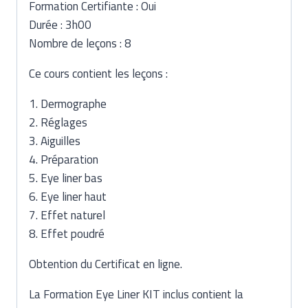
i
Formation Certifiante : Oui
d
Durée : 3h00
é
Nombre de leçons : 8
o
Ce cours contient les leçons :
1. Dermographe
2. Réglages
3. Aiguilles
4. Préparation
5. Eye liner bas
6. Eye liner haut
7. Effet naturel
8. Effet poudré
Obtention du Certificat en ligne.
La Formation Eye Liner KIT inclus contient la