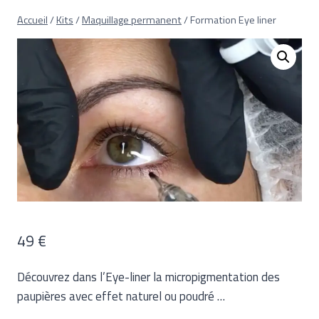
Aller
Accueil
/
Kits
/
Maquillage permanent
/
Formation Eye liner
au
contenu
49
€
Découvrez dans l’Eye-liner la micropigmentation des
paupières avec effet naturel ou poudré …