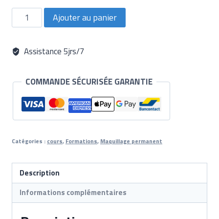
quantité
Ajouter au panier
de
Formation
Eye
liner
Assistance 5jrs/7
COMMANDE SÉCURISÉE GARANTIE
Catégories :
cours
,
Formations
,
Maquillage permanent
Description
Informations complémentaires