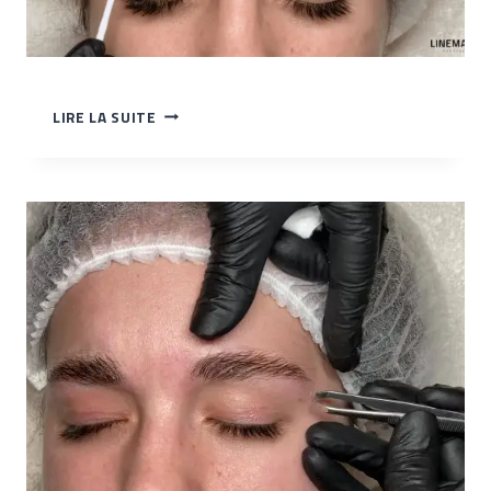
TP
LIRE LA SUITE
–
MODÈLE
BL