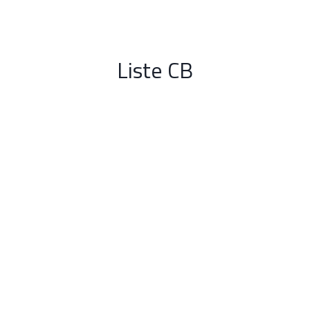
Aller
au
contenu
Liste CB